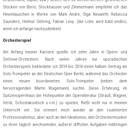
Stücken von Berio, Stockhausen und Zimmermann empfehle ich das
Hineinlauschen in Werke von Mark Andre, Olga Neuwirth, Rebecca
Saunders, Helmut Oehring, Fabian Levy...(die Liste wird bald endlos,
wenn ich anfange nachzudenken)
Orchesterspiel
Am Anfang meiner Karriere spielte ich zehn Jahre in Opern- und
Sinfonie-Orchestern. Nach vielen Jahren nur sporadischen
Orchesterspiels bekleidete ich 2014 bis 2016 einen halben Vertrag als
Solo-Trompeter an der Deutschen Oper Berlin, während das Orchester
einen neuen koordinierten Solo-Trompeter (neben dem
hervorragenden Martin Wagemann) suchte. Diese Erfahrung, im
Spitzenopernhaus die Höhepunkte der Opernliteratur (Strauß, Wagner,
Verdi, Schostakovitsch u.v.m.) zu spielen, fließt nicht nur in meinen
Unterricht ein. Sie erinnert mich wieder an den routinierten
Professionalismus, aber auch an den Idealismus, den Orchestermusiker
zu ihren täglich wechselnden, äußerst diffizilen Aufgaben mitbringen