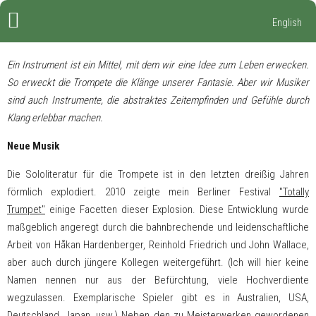
English
Ein Instrument ist ein Mittel, mit dem wir eine Idee zum Leben erwecken.
So erweckt die Trompete die Klänge unserer Fantasie. Aber wir Musiker
sind auch Instrumente, die abstraktes Zeitempfinden und Gefühle durch
Klang erlebbar machen.
Neue Musik
Die Sololiteratur für die Trompete ist in den letzten dreißig Jahren
förmlich explodiert. 2010 zeigte mein Berliner Festival
"Totally
Trumpet"
einige Facetten dieser Explosion. Diese Entwicklung wurde
maßgeblich angeregt durch die bahnbrechende und leidenschaftliche
Arbeit von Håkan Hardenberger, Reinhold Friedrich und John Wallace,
aber auch durch jüngere Kollegen weitergeführt. (Ich will hier keine
Namen nennen nur aus der Befürchtung, viele Hochverdiente
wegzulassen. Exemplarische Spieler gibt es in Australien, USA,
Deutschland, Japan, usw.) Neben den zu Meisterwerken gewordenen